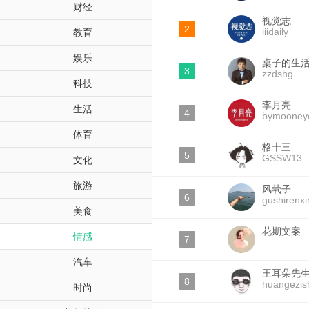
财经
视觉志
2
iiidaily
教育
娱乐
桌子的生
3
zzdshg
科技
李月亮
生活
4
bymooney
体育
格十三
5
GSSW13
文化
旅游
风茕子
6
gushirenxi
美食
花期文案
情感
7
汽车
王耳朵先
8
huangezis
时尚