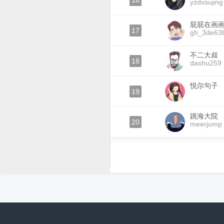
16
yzdxsujing
屁屁在画
17
gh_3de63
不二大叔
18
dashu259
悦尔句子
19
跳海大院
20
meerjump