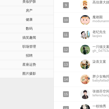
美妆护肤
高佳唐大
9
房产
魔都囡
健康
10
modunann
数码
老纪先生
11
laojixs
搞笑趣闻
职场管理
一只猫文
12
gh_0d753
招聘
柒喜文案
星座运势
13
图片摄影
胖少女晚
14
babyfatla
张德芬空
15
tefenchang
一枝独秀