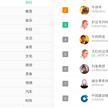
财经
牛弹琴
2
bullpiano
教育
娱乐
好运哥200
3
haoyunge
科技
午间明道
生活
4
xuxiaomin
体育
大红好运
5
gh_af097e
文化
旅游
刘备教授
6
LiuBeiJia
美食
越女事务
情感
7
ynducai
汽车
中国建设
8
ccbkhfw
时尚