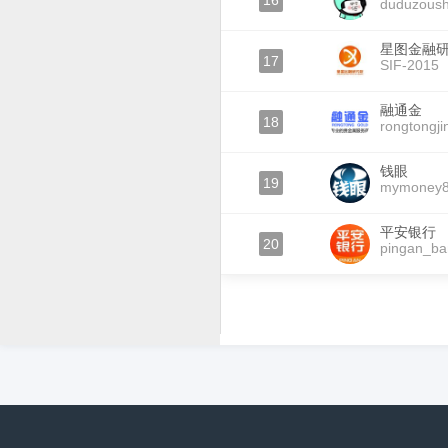
16
duduzoush
星图金融
17
SIF-2015
融通金
18
rongtongji
钱眼
19
mymoney
平安银行
20
pingan_ba