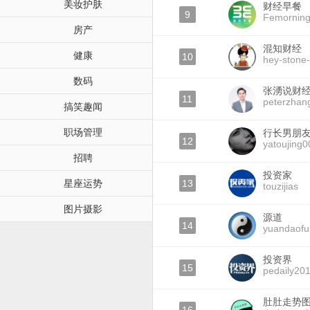
美妆护肤
财经早餐
9
Femornin
房产
混知财经
健康
10
hey-stone
数码
张湧说财
11
peterzhan
搞笑趣闻
职场管理
行长男朋
12
yatoujing0
招聘
投资家
星座运势
13
touzijias
图片摄影
源道
14
yuandaof
投资界
15
pedaily20
肚肚走势