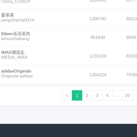
1180392
8277
China_COACH
姜茶茶
1306792
8821
jiangchacha0314
Eileen乐活至尚
951640
8043
lehuozhishang
IMAX潮流志
1235156
8023
MEDIA_IMAX
adidasOriginals
1204224
7635
Originals-adidas
<
1
2
3
4
...
20