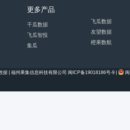
更多产品
飞瓜数据
千瓜数据
友望数据
飞瓜智投
橙果数航
集瓜
21 西瓜数据 | 福州果集信息科技有限公司
闽ICP备19018186号-9
|
闽