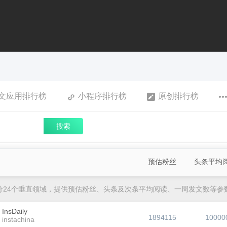
文应用排行榜
小程序排行榜
原创排行榜
搜索
预估粉丝
头条平均
分24个垂直领域，提供预估粉丝、头条及次条平均阅读、一周发文数等参
InsDaily
1894115
10000
instachina