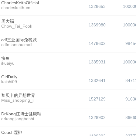
CharlesKeithOfficial
1328653
10000
charleskeith-cn
周大福
1369980
10000
Chow_Tai_Fook
cdf三亚国际免税城
1478602
9845
cdfmianshuimall
快鱼
1385931
10000
ikuaiyu
GirlDaily
1332641
8471
kaishi09
黎贝卡的异想世界
1527129
9163
Miss_shopping_li
DrKong江博士健康鞋
1328902
8666
drkongjiangboshi
Coach蔻驰