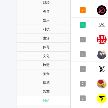
财经
2
教育
娱乐
3
科技
生活
4
体育
5
文化
旅游
6
美食
情感
7
汽车
8
时尚