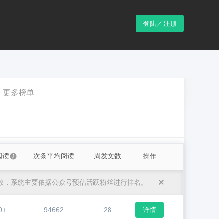
登陆／注册
更多榜单
阅读
次条平均阅读
周发文数
操作
数，系统主要依据公众号预估活跃粉丝进行排名。
0+
94662
28
详情