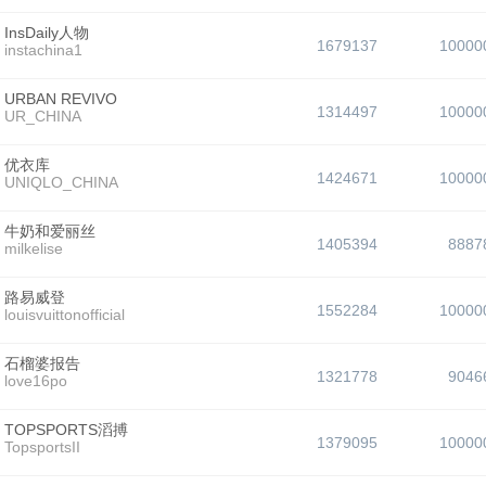
InsDaily人物
1679137
10000
instachina1
URBAN REVIVO
1314497
10000
UR_CHINA
优衣库
1424671
10000
UNIQLO_CHINA
牛奶和爱丽丝
1405394
8887
milkelise
路易威登
1552284
10000
louisvuittonofficial
石榴婆报告
1321778
9046
love16po
TOPSPORTS滔搏
1379095
10000
TopsportsII