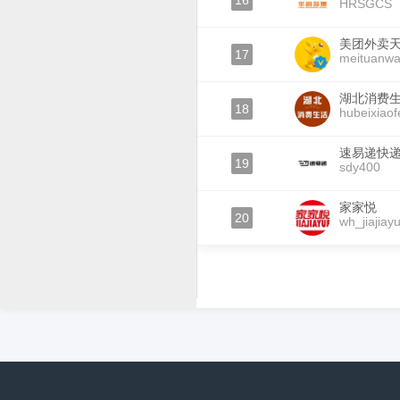
16
HRSGCS
美团外卖
17
meituanwa
湖北消费
18
hubeixiaof
速易递快
19
sdy400
家家悦
20
wh_jiajiay