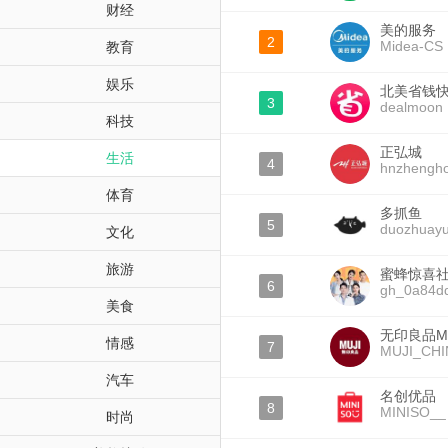
财经
美的服务
2
Midea-CS
教育
娱乐
北美省钱
3
dealmoon
科技
正弘城
生活
4
hnzhengh
体育
多抓鱼
5
duozhuay
文化
旅游
蜜蜂惊喜
6
gh_0a84d
美食
无印良品MU
情感
7
MUJI_CHI
汽车
名创优品
8
MINISO__
时尚