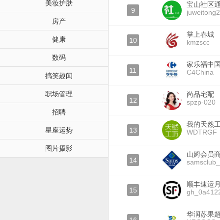
美妆护肤
宝山社区
9
juweitong
房产
掌上春城
健康
10
kmzscc
数码
家乐福中
11
C4China
搞笑趣闻
职场管理
尚品宅配
12
spzp-020
招聘
我的天然
星座运势
13
WDTRGF
图片摄影
山姆会员
14
samsclub_
顺丰速运
15
gh_0a412
华润苏果