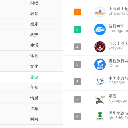
财经
上海迪士
2
ShangHaiD
教育
娱乐
智行APP
3
zhixingapp
科技
五台山游
生活
4
wtsykzx
体育
携程旅行
5
iCtrip
文化
旅游
中国南方
6
CS95539
美食
嬉游
情感
7
xiyougogo
汽车
深圳地铁me
8
gh_5d6b2
时尚