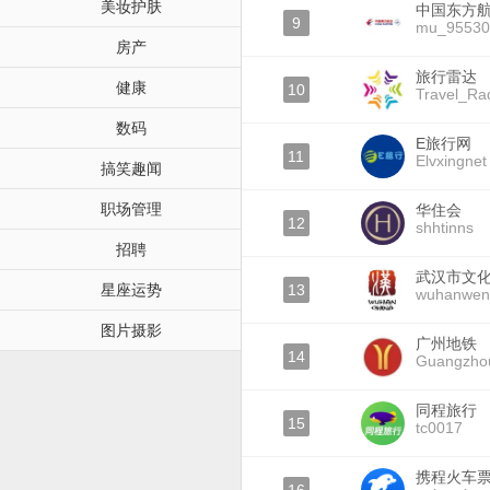
美妆护肤
中国东方
9
mu_95530
房产
旅行雷达
健康
10
Travel_Ra
数码
E旅行网
11
Elvxingnet
搞笑趣闻
职场管理
华住会
12
shhtinns
招聘
武汉市文
星座运势
13
wuhanwen
图片摄影
广州地铁
14
Guangzh
同程旅行
15
tc0017
携程火车