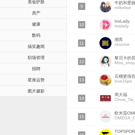
美妆护肤
牛奶和爱
9
milkelise
房产
InsLady
健康
10
iinslady
数码
潮库
11
ckoome
搞笑趣闻
职场管理
黎贝卡的
12
Miss_shop
招聘
石榴婆报
星座运势
13
love16po
图片摄影
周大福
14
Chow_Tai
欧米茄OM
15
OMEGA_Off
TOPSPO