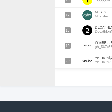
16
TopsportsI
MJSTYLE
17
MJstylesh
DECATH
18
Decathlo
百丽BELL
19
gh_567c5
YISHION
20
YISHION