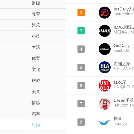
财经
InsDaily
2
instachina
教育
娱乐
IMAX潮流
3
MEDIA_I
科技
GirlDaily
生活
4
kaishi09
体育
海澜之家
5
HEILANH
文化
旅游
优衣库
6
UNIQLO_
美食
Eileen乐
情感
7
lehuozhis
汽车
快鱼
8
ikuaiyu
时尚