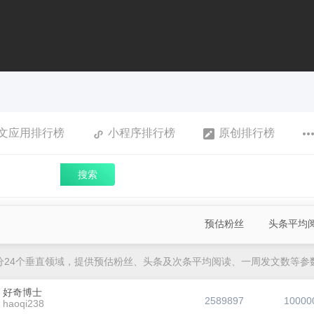
文应用排行榜
小程序排行榜
原创排行榜
搜索
预估粉丝
头条平均
分24个垂直领域，提供预估粉丝、头条及次条平均阅读、一周发文数等参
好奇博士
2589897
10000
haoqi238