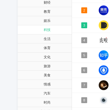
财经
2
教育
娱乐
3
科技
生活
4
体育
5
文化
旅游
6
美食
情感
7
汽车
8
时尚