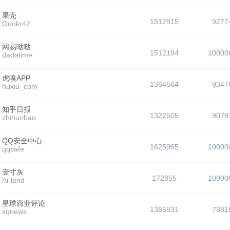
果壳
1512915
9277
Guokr42
网易哒哒
1512194
10000
dadatime
虎嗅APP
1364564
9347
huxiu_com
知乎日报
1322505
9079
zhihuribao
QQ安全中心
1625965
10000
qqsafe
壹寸灰
172855
10000
Ai-land
星球商业评论
1385531
7381
xqnews