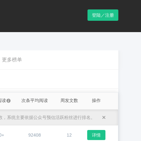
登陆／注册
更多榜单
阅读
次条平均阅读
周发文数
操作
数，系统主要依据公众号预估活跃粉丝进行排名。
0+
92408
12
详情