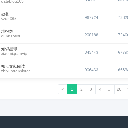
548021
6413
datablog163
微赞
967724
7382
vzan365
群报数
208188
7246
qunbaoshu
知识星球
843443
6779
xiaomiquanvip
知云文献阅读
906433
6633
zhiyuntranslator
<
1
2
3
4
...
20