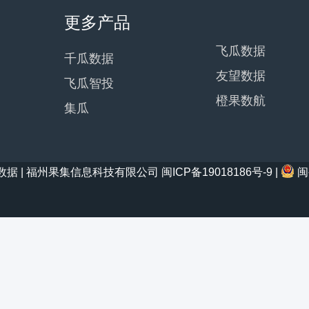
更多产品
飞瓜数据
千瓜数据
友望数据
飞瓜智投
橙果数航
集瓜
21 西瓜数据 | 福州果集信息科技有限公司
闽ICP备19018186号-9
|
闽