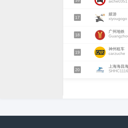
16
aiche0351
嬉游
17
xiyougogo
广州地铁
18
Guangzh
神州租车
19
carzuche
上海海昌
20
SHHC111