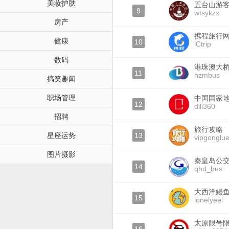
美妆护肤
五台山游
9
wtsykzx
房产
携程旅行
健康
10
iCtrip
数码
港珠澳大
11
hzmbus
搞笑趣闻
职场管理
中国国家
12
dili360
招聘
旅行攻略
星座运势
13
vipgonglu
图片摄影
秦皇岛公
14
qhd_bus
大西洋鳗
15
lonelyeel
太原限号