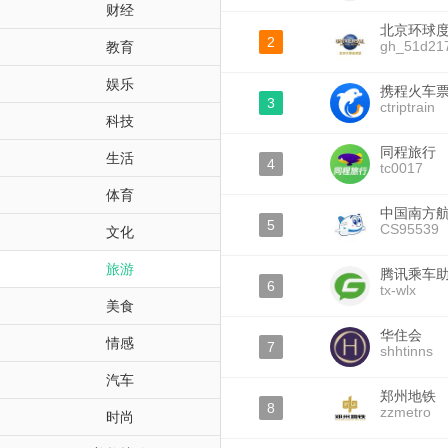
财经
北京环球
2
gh_51d21
教育
娱乐
携程火车
3
ctriptrain
科技
同程旅行
生活
4
tc0017
体育
中国南方
5
CS95539
文化
旅游
腾讯乘车
6
tx-wlx
美食
华住会
情感
7
shhtinns
汽车
郑州地铁
8
zzmetro
时尚