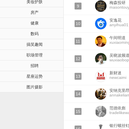
美妆护肤
梅森投研
9
masontou
房产
安逸花
健康
10
anyihua01
数码
午间明道
11
xuxiaomin
搞笑趣闻
职场管理
吴晓波频
12
wuxiaobo
招聘
新财迷
星座运势
13
newcaimi
图片摄影
安纳克里
14
annakelia
范德依彪
15
tradelikew
银行螺丝