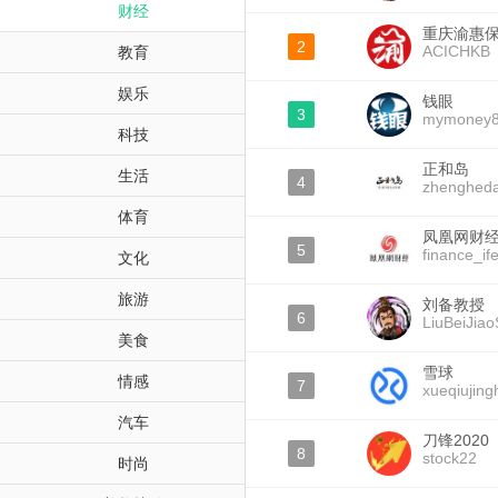
财经
重庆渝惠
2
ACICHKB
教育
娱乐
钱眼
3
mymoney
科技
正和岛
生活
4
zhenghed
体育
凤凰网财
5
finance_if
文化
旅游
刘备教授
6
LiuBeiJia
美食
雪球
情感
7
xueqiujing
汽车
刀锋2020
8
stock22
时尚