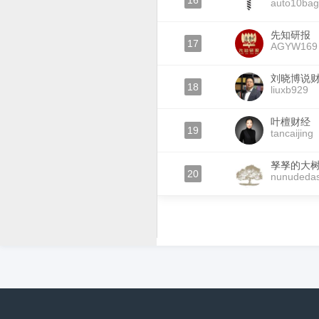
16
auto10bag
先知研报
17
AGYW169
刘晓博说
18
liuxb929
叶檀财经
19
tancaijing
孥孥的大
20
nunudeda