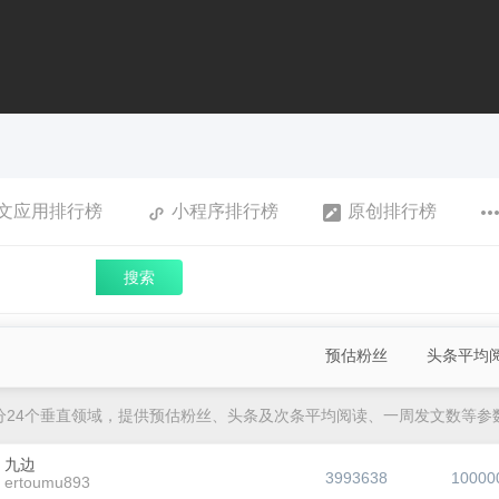
文应用排行榜
小程序排行榜
原创排行榜
搜索
预估粉丝
头条平均
分24个垂直领域，提供预估粉丝、头条及次条平均阅读、一周发文数等参
九边
3993638
10000
ertoumu893