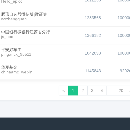
1022235
10000
Hello_epicc
腾讯自选股微信版|微证券
1233568
10000
wxzhengquan
中国银行微银行江苏省分行
1366182
10000
js_boc
平安好车主
1042093
10000
pingancx_95511
华夏基金
1145843
9292
chinaamc_weixin
<
1
2
3
4
...
20