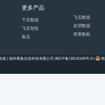
更多产品
飞瓜数据
千瓜数据
友望数据
飞瓜智投
橙果数航
集瓜
21 西瓜数据 | 福州果集信息科技有限公司
闽ICP备19018186号-9
|
闽