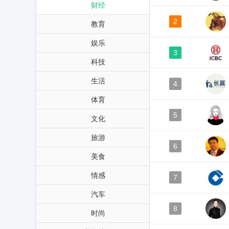
财经
2
教育
娱乐
3
科技
生活
4
体育
5
文化
旅游
6
美食
情感
7
汽车
8
时尚