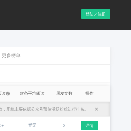
登陆／注册
更多榜单
阅读
次条平均阅读
周发文数
操作
数，系统主要依据公众号预估活跃粉丝进行排名。
暂无
0+
2
详情