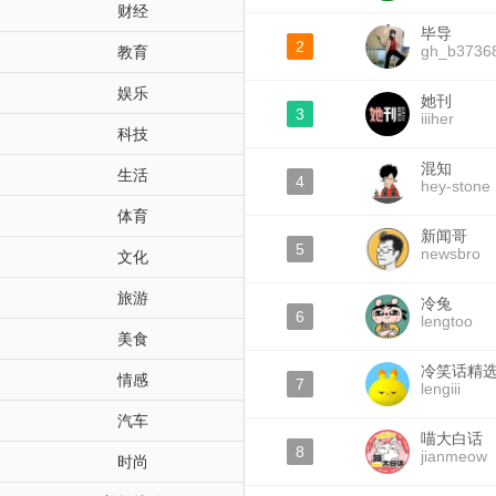
财经
毕导
2
gh_b3736
教育
娱乐
她刊
3
iiiher
科技
混知
生活
4
hey-stone
体育
新闻哥
5
newsbro
文化
旅游
冷兔
6
lengtoo
美食
冷笑话精
情感
7
lengiii
汽车
喵大白话
8
jianmeow
时尚