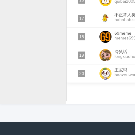
16
qiubai200
不正常人
17
hahahabz
69meme
18
memes69
冷笑话
19
lengxiaoh
王尼玛
20
baozouw