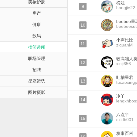
美妆护肤
榜姐
9
bangjie22
房产
beebee星
健康
10
beebeesu
数码
小声比比
11
ziquanM
搞笑趣闻
职场管理
较高端人
12
xinji656
招聘
吐槽星君
星座运势
13
tucaoxingj
图片摄影
冷丫
14
lengxhbos
六点半
15
cxldb001
糗事百科