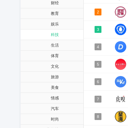
财经
2
教育
娱乐
3
科技
生活
4
体育
5
文化
旅游
6
美食
情感
7
汽车
8
时尚