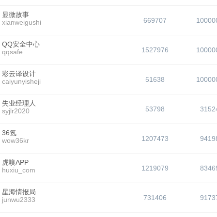
显微故事
669707
10000
xianweigushi
QQ安全中心
1527976
10000
qqsafe
彩云译设计
51638
10000
caiyunyisheji
失业经理人
53798
3152
syjlr2020
36氪
1207473
9419
wow36kr
虎嗅APP
1219079
8346
huxiu_com
星海情报局
731406
9173
junwu2333