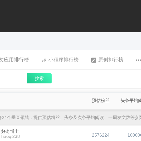
文应用排行榜
小程序排行榜
原创排行榜
搜索
预估粉丝
头条平均
分24个垂直领域，提供预估粉丝、头条及次条平均阅读、一周发文数等参
好奇博士
2576224
10000
haoqi238