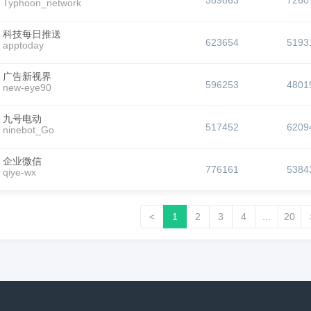
389863
7260
Typhoon_network
科技每日推送
623654
5193
apptoday
广告新视界
596253
4801
new-eye90
九号电动
517452
6209
ninebot_Go
企业微信
776161
5384
qiye-wx
<
1
2
3
4
...
20