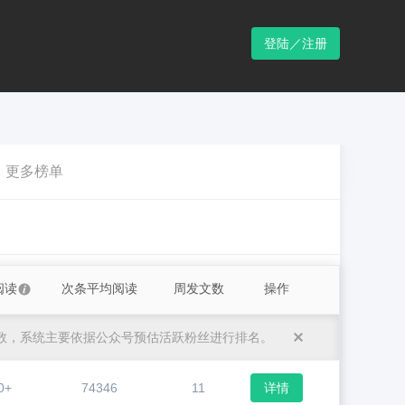
登陆／注册
更多榜单
阅读
次条平均阅读
周发文数
操作
数，系统主要依据公众号预估活跃粉丝进行排名。
0+
74346
11
详情