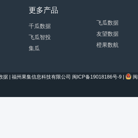
更多产品
飞瓜数据
千瓜数据
友望数据
飞瓜智投
橙果数航
集瓜
21 西瓜数据 | 福州果集信息科技有限公司
闽ICP备19018186号-9
|
闽