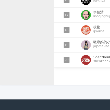
16
hizhuke
李伯清
17
liboqingbuj
极物
18
ijiwulife
啾啾妈的
19
jojoma-life
Shenzhe
20
shenzhenl