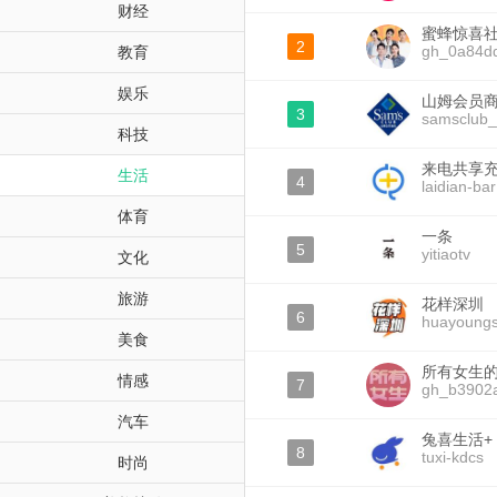
财经
蜜蜂惊喜
2
gh_0a84d
教育
娱乐
山姆会员
3
samsclub_
科技
来电共享
生活
4
laidian-bar
体育
一条
5
yitiaotv
文化
旅游
花样深圳
6
huayoung
美食
所有女生
情感
7
gh_b3902
汽车
兔喜生活+
8
tuxi-kdcs
时尚