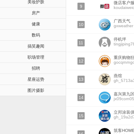
美妆护肤
微店客户
9
koudaiwei
房产
广西天气
健康
10
gxweather
数码
停机坪
11
tingjiping7
搞笑趣闻
职场管理
重庆购物狂
12
gocqmmg
招聘
燕馆
星座运势
13
gh_5713a
图片摄影
嘉兴第九
14
jx09com0
立邦涂装
15
gh_19a2d
筑客HOM