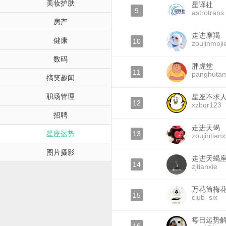
美妆护肤
星译社
9
astrotrans
房产
走进摩羯
健康
10
zoujinmoji
数码
胖虎堂
11
panghuta
搞笑趣闻
职场管理
星座不求
12
xzbqr123
招聘
走进天蝎
星座运势
13
zoujintianx
图片摄影
走进天蝎
14
zjtianxie
万花筒梅
15
club_six
每日运势