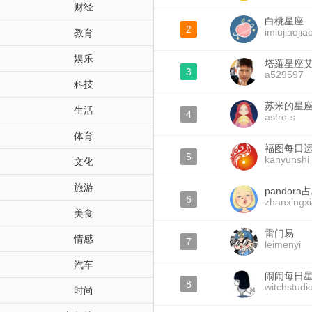
财经
白桃星座
2
imlujiaojia
教育
娱乐
塔羅星座
3
a529597
科技
苏米的星
生活
4
astro-s
体育
福图每日
5
kanyunshi
文化
旅游
pandor
6
zhanxingx
美食
雷门易
情感
7
leimenyi
汽车
闹闹每日
8
witchstudi
时尚