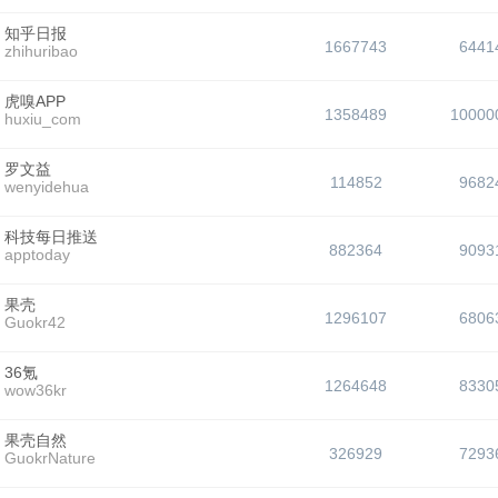
知乎日报
1667743
6441
zhihuribao
虎嗅APP
1358489
10000
huxiu_com
罗文益
114852
9682
wenyidehua
科技每日推送
882364
9093
apptoday
果壳
1296107
6806
Guokr42
36氪
1264648
8330
wow36kr
果壳自然
326929
7293
GuokrNature