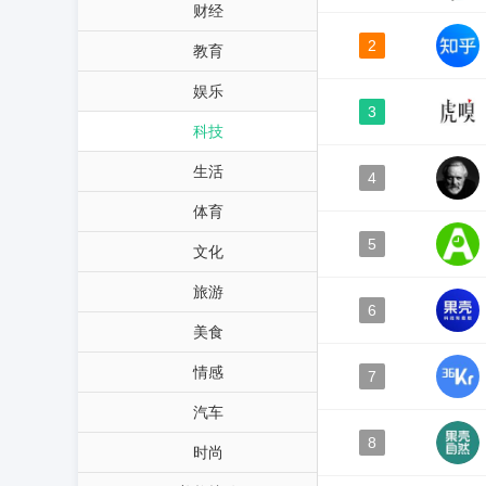
财经
2
教育
娱乐
3
科技
生活
4
体育
5
文化
旅游
6
美食
情感
7
汽车
8
时尚