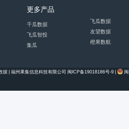
更多产品
飞瓜数据
千瓜数据
友望数据
飞瓜智投
橙果数航
集瓜
21 西瓜数据 | 福州果集信息科技有限公司
闽ICP备19018186号-9
|
闽