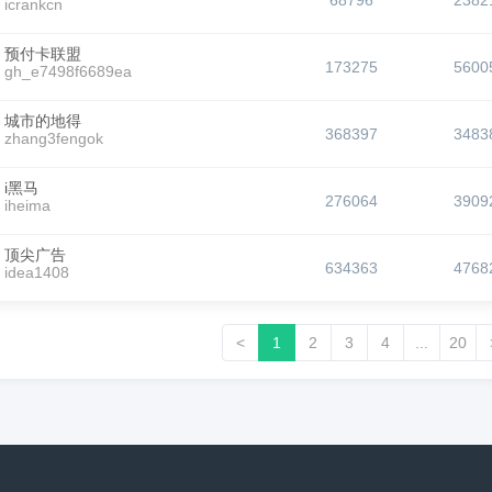
68796
2382
icrankcn
预付卡联盟
173275
5600
gh_e7498f6689ea
城市的地得
368397
3483
zhang3fengok
i黑马
276064
3909
iheima
顶尖广告
634363
4768
idea1408
<
1
2
3
4
...
20