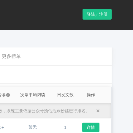
登陆／注册
更多榜单
阅读
次条平均阅读
日发文数
操作
数，系统主要依据公众号预估活跃粉丝进行排名。
暂无
0+
1
详情