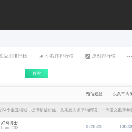
文应用排行榜
小程序排行榜
原创排行榜
搜索
预估粉丝
头条平均
分24个垂直领域，提供预估粉丝、头条及次条平均阅读、一周发文数等参
好奇博士
2228328
10000
haoqi238