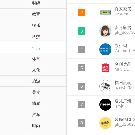
财经
宜家家居
2
ikea-cn
教育
娱乐
麦月家居
3
gh_8c0730
科技
沃尔玛
生活
4
Walmart_H
体育
名创优品
5
MINISO__
文化
旅游
杭州潮玩
6
hzcw5200
美食
遇见广州
情感
7
gzyjgz
汽车
装修帮DES
8
gh_92b82
时尚