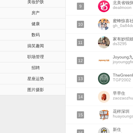
美妆护肤
北美省钱
9
dealmoon
房产
蜜蜂惊喜
健康
10
gh_0a84d
数码
家有妙招
11
ds3295
搞笑趣闻
职场管理
Joyoung
12
joyounggf
招聘
TheGree
星座运势
13
TGP2002
图片摄影
早早住
14
zaozaozh
花样深圳
15
huayoung
新住