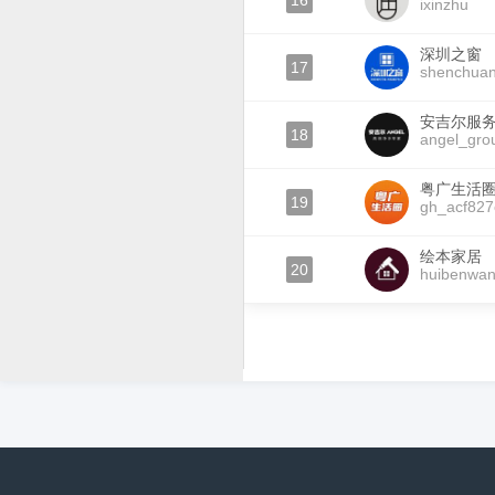
16
ixinzhu
深圳之窗
17
shenchua
安吉尔服
18
angel_gro
粤广生活
19
gh_acf82
绘本家居
20
huibenwa