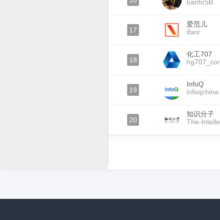
16
banfoSB
爱范儿
17
ifanr
化工707
18
hg707_co
InfoQ
19
infoqchina
知识分子
20
The-Intelle