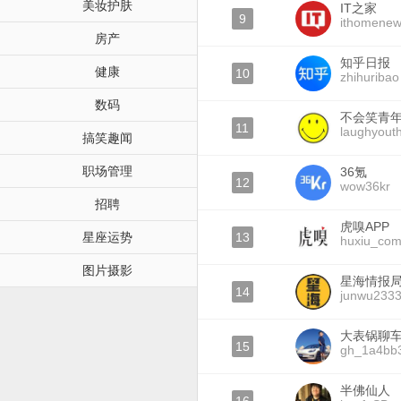
美妆护肤
IT之家
9
ithomene
房产
知乎日报
健康
10
zhihuribao
数码
不会笑青
11
laughyout
搞笑趣闻
职场管理
36氪
12
wow36kr
招聘
虎嗅APP
星座运势
13
huxiu_co
图片摄影
星海情报
14
junwu233
大表锅聊
15
gh_1a4bb
半佛仙人