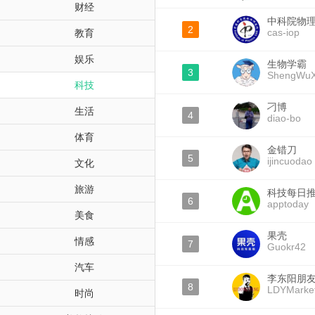
财经
中科院物
2
cas-iop
教育
娱乐
生物学霸
3
ShengWu
科技
刁博
生活
4
diao-bo
体育
金错刀
5
ijincuodao
文化
旅游
科技每日
6
apptoday
美食
果壳
情感
7
Guokr42
汽车
李东阳朋
8
LDYMarket
时尚