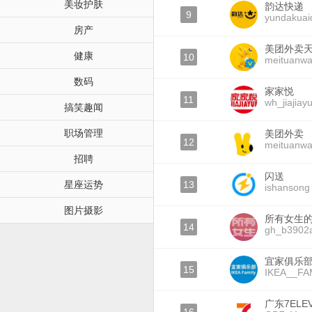
美妆护肤
韵达快递
9
yundakuai
房产
美团外卖
健康
10
meituanwa
数码
家家悦
11
wh_jiajiay
搞笑趣闻
职场管理
美团外卖
12
meituanwa
招聘
闪送
星座运势
13
ishansong
图片摄影
所有女生
14
gh_b3902
宜家俱乐
15
IKEA__FA
广东7ELE