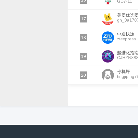
16
GD7-11
美团优选
17
gh_9a170
中通快递
18
ztexpress
超进化指
19
CJHZN88
停机坪
20
tingjiping7