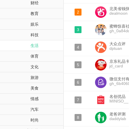
财经
北美省钱
2
dealmoon
教育
娱乐
蜜蜂惊喜
3
gh_0a84d
科技
大众点评
生活
4
dptuan
体育
京东礼品
5
jd_card
文化
旅游
微信支付
6
gh_6b406
美食
名创优品
情感
7
MINISO__
汽车
老爸评测
8
daddylab
时尚