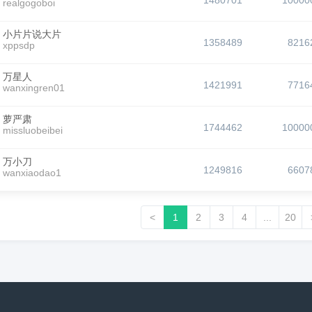
1480701
10000
realgogoboi
小片片说大片
1358489
8216
xppsdp
万星人
1421991
7716
wanxingren01
萝严肃
1744462
10000
missluobeibei
万小刀
1249816
6607
wanxiaodao1
<
1
2
3
4
...
20