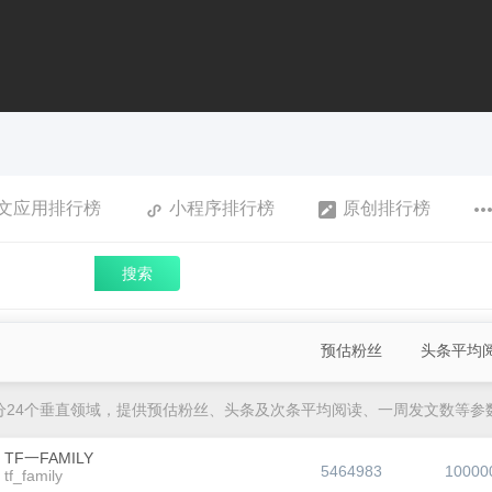
文应用排行榜
小程序排行榜
原创排行榜
搜索
预估粉丝
头条平均
分24个垂直领域，提供预估粉丝、头条及次条平均阅读、一周发文数等参
TF一FAMILY
5464983
10000
tf_family