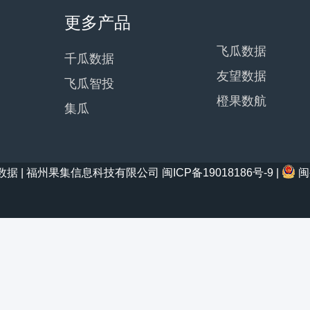
更多产品
飞瓜数据
千瓜数据
友望数据
飞瓜智投
橙果数航
集瓜
21 西瓜数据 | 福州果集信息科技有限公司
闽ICP备19018186号-9
|
闽