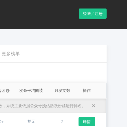
登陆／注册
更多榜单
阅读
次条平均阅读
月发文数
操作
数，系统主要依据公众号预估活跃粉丝进行排名。
暂无
0+
2
详情