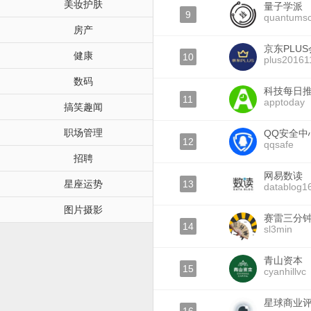
美妆护肤
量子学派
9
quantumsc
房产
京东PLU
健康
10
plus20161
数码
科技每日
11
apptoday
搞笑趣闻
职场管理
QQ安全中
12
qqsafe
招聘
网易数读
星座运势
13
datablog1
图片摄影
赛雷三分
14
sl3min
青山资本
15
cyanhillvc
星球商业