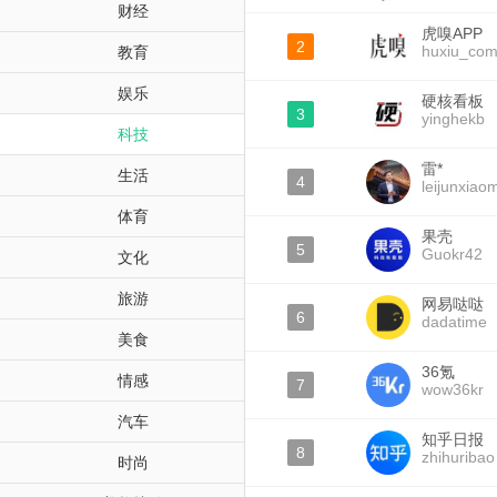
财经
虎嗅APP
2
huxiu_co
教育
娱乐
硬核看板
3
yinghekb
科技
雷*
生活
4
leijunxiaom
体育
果壳
5
Guokr42
文化
旅游
网易哒哒
6
dadatime
美食
36氪
情感
7
wow36kr
汽车
知乎日报
8
zhihuribao
时尚