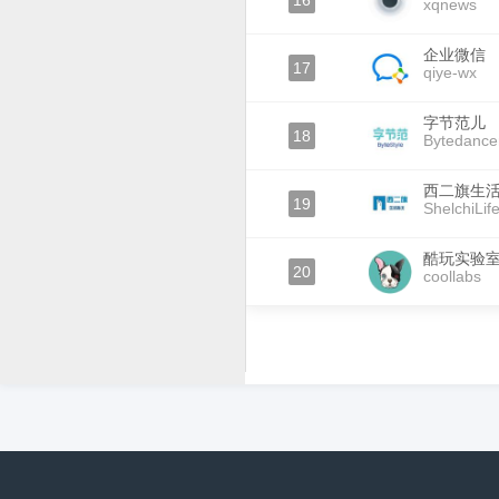
16
xqnews
企业微信
17
qiye-wx
字节范儿
18
Bytedance
西二旗生
19
ShelchiLif
酷玩实验
20
coollabs