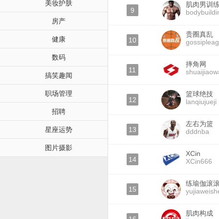
美妆护肤
肌肉男训
9
bodybuild
房产
贵圈真乱
健康
10
gossiplea
数码
摔角网
11
shuaijiao
搞笑趣闻
职场管理
篮球绝技
12
lanqiujueji
招聘
左右为篮
星座运势
13
dddnba
图片摄影
XCin
14
XCin666
练瑜伽滚
15
yujiaweis
肌肉构成