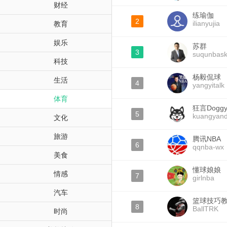
财经
练瑜伽
2
ilianyujia
教育
娱乐
苏群
3
suqunbask
科技
杨毅侃球
生活
4
yangyitalk
体育
狂言Dogg
5
kuangyan
文化
旅游
腾讯NBA
6
qqnba-wx
美食
懂球娘娘
情感
7
girlnba
汽车
篮球技巧
8
BallTRK
时尚