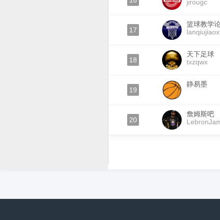
16
jirougc
篮球教学
17
lanqiujiao
天下足球
18
txzqwx
静易墨
19
詹姆斯吧
20
LebronJa