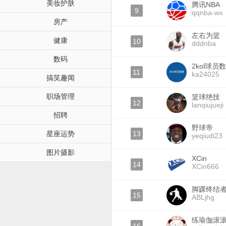
美妆护肤
腾讯NBA
9
qqnba-wx
房产
左右为篮
健康
10
dddnba
数码
2kol球员
11
ka24025
搞笑趣闻
职场管理
篮球绝技
12
lanqiujueji
招聘
野球帝
星座运势
13
yeqiudi23
图片摄影
XCin
14
XCin666
脚踝终结
15
ABLjhg
练瑜伽滚