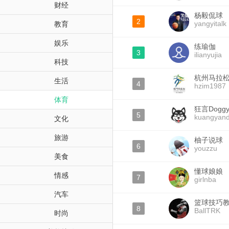
财经
杨毅侃球
2
yangyitalk
教育
娱乐
练瑜伽
3
ilianyujia
科技
杭州马拉
生活
4
hzim1987
体育
狂言Dogg
5
kuangyan
文化
旅游
柚子说球
6
youzzu
美食
懂球娘娘
情感
7
girlnba
汽车
篮球技巧
8
BallTRK
时尚