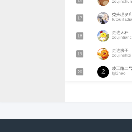
16
zoujinchu
秃头理发
17
tutoulifadi
走进天秤
18
zoujintian
走进狮子
19
zoujinshizi
凌工路二
20
lgl2hao