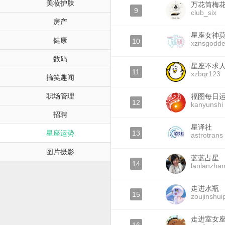
美妆护肤
万花筒梅
9
club_six
房产
星座女神
健康
10
xznsgodde
数码
星座不求
11
xzbqr123
搞笑趣闻
职场管理
福图每日
12
kanyunshi
招聘
星译社
星座运势
13
astrotrans
图片摄影
蓝蓝占星
14
lanlanzhan
走进水瓶
15
zoujinshui
走进室女