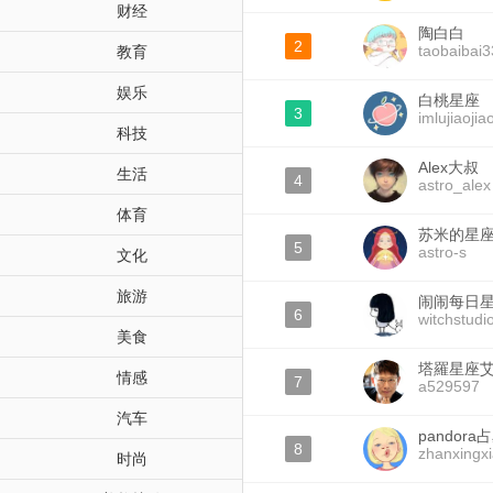
财经
陶白白
2
taobaibai3
教育
娱乐
白桃星座
3
imlujiaojia
科技
Alex大叔
生活
4
astro_alex
体育
苏米的星
5
astro-s
文化
旅游
闹闹每日
6
witchstudi
美食
塔羅星座
情感
7
a529597
汽车
pandor
8
zhanxingx
时尚