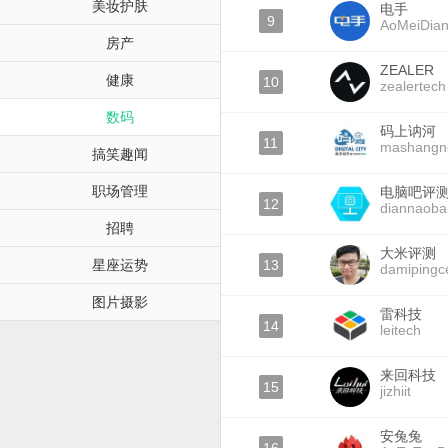
美妆护肤
电手
9
AoMeiDia
房产
ZEALER
健康
10
zealertech
数码
码上讷河
11
mashangn
搞笑趣闻
职场管理
电脑吧评
12
diannaoba
招聘
大米评测
星座运势
13
damipingc
图片摄影
雷科技
14
leitech
来回科技
15
jizhiit
安兔兔