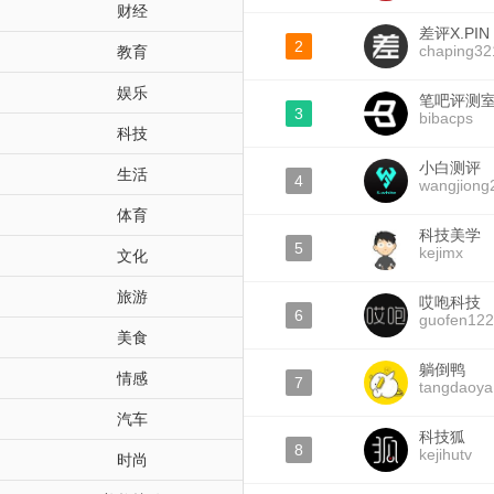
财经
差评X.PIN
2
chaping32
教育
娱乐
笔吧评测
3
bibacps
科技
小白测评
生活
4
wangjiong
体育
科技美学
5
kejimx
文化
旅游
哎咆科技
6
guofen12
美食
躺倒鸭
情感
7
tangdaoya
汽车
科技狐
8
kejihutv
时尚