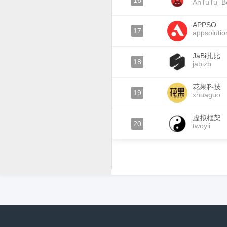
16
AnTuTu_B
APPSO
17
appsolutio
JaBi扎比
18
jabizb
花果科技
19
xhuaguo
虚拟框架
20
twoyii