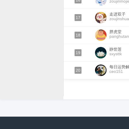
16
zoujinmoji
走进双子
17
zoujinshua
胖虎堂
18
panghuta
静世莲
19
sxysttk
每日运势
20
ceo151