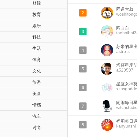
财经
同道大叔
2
woshitong
教育
娱乐
陶白白
3
taobaibai3
科技
苏米的星
生活
4
astro-s
体育
塔羅星座
5
a529597
文化
旅游
星座女神
6
xznsgodde
美食
闹闹每日
情感
7
witchstudi
汽车
福图每日
8
kanyunshi
时尚