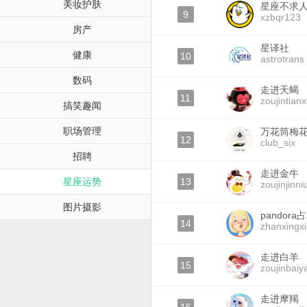
美妆护肤
星座不求
9
xzbqr123
房产
星译社
健康
10
astrotrans
数码
走进天蝎
11
zoujintianx
搞笑趣闻
职场管理
万花筒梅
12
club_six
招聘
走进金牛
星座运势
13
zoujinjinni
图片摄影
pandor
14
zhanxingx
走进白羊
15
zoujinbaiy
走进摩羯