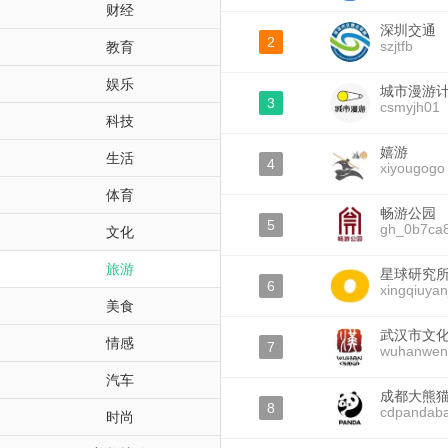
财经
深圳交通
2
szjtfb
教育
娱乐
城市漫游
3
csmyjh01
科技
嬉游
生活
4
xiyougogo
体育
畅游公园
5
gh_0b7ca
文化
旅游
星球研究
6
xingqiuyan
美食
武汉市文
情感
7
wuhanwen
汽车
成都大熊
8
cdpandab
时尚