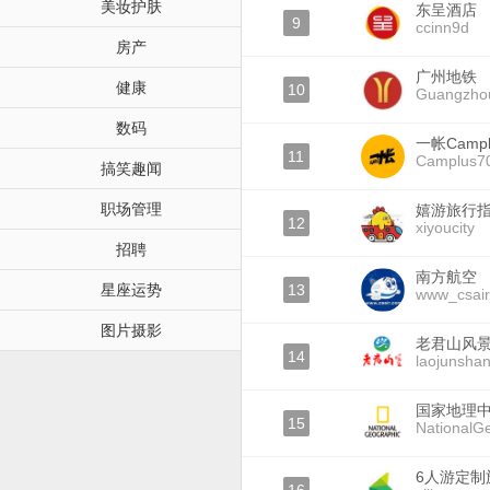
美妆护肤
东呈酒店
9
ccinn9d
房产
广州地铁
健康
10
Guangzh
数码
一帐Campl
11
Camplus7
搞笑趣闻
职场管理
嬉游旅行
12
xiyoucity
招聘
南方航空
星座运势
13
www_csai
图片摄影
老君山风
14
laojunshan
国家地理
15
NationalG
6人游定制