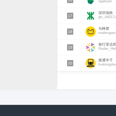
16
sijiatuan
深圳地铁
17
gh_44017
马蜂窝
18
mafengwo
旅行雷达
19
Radar_He
惠通学子
20
huitongstu