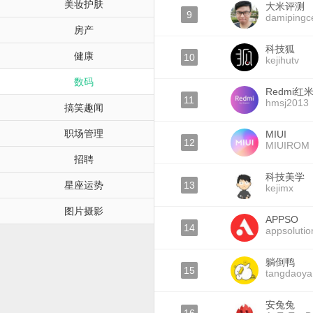
美妆护肤
大米评测
9
damipingc
房产
科技狐
健康
10
kejihutv
数码
Redmi红
11
hmsj2013
搞笑趣闻
职场管理
MIUI
12
MIUIROM
招聘
科技美学
星座运势
13
kejimx
图片摄影
APPSO
14
appsolutio
躺倒鸭
15
tangdaoya
安兔兔