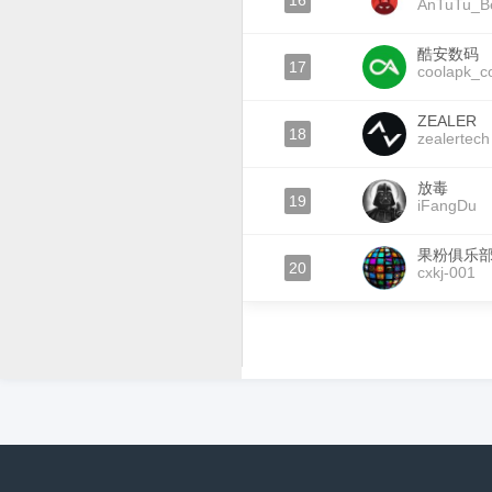
16
AnTuTu_B
酷安数码
17
coolapk_
ZEALER
18
zealertech
放毒
19
iFangDu
果粉俱乐
20
cxkj-001