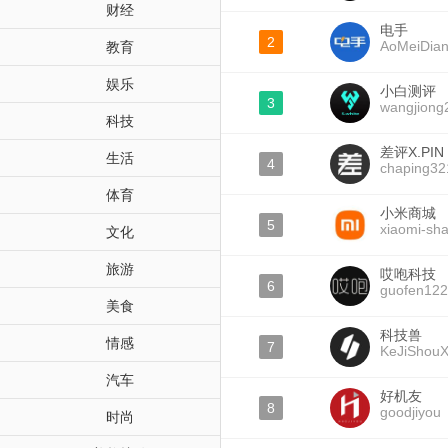
财经
电手
2
AoMeiDia
教育
娱乐
小白测评
3
wangjiong
科技
差评X.PIN
生活
4
chaping32
体育
小米商城
5
xiaomi-sh
文化
旅游
哎咆科技
6
guofen12
美食
科技兽
情感
7
KeJiShou
汽车
好机友
8
goodjiyou
时尚