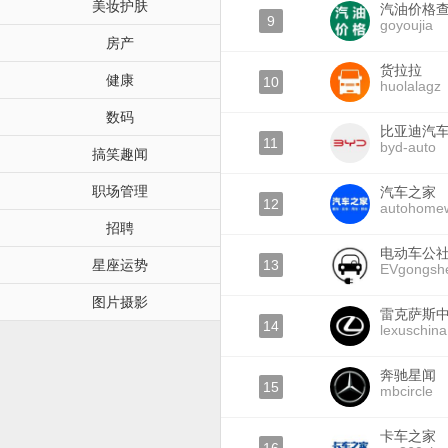
美妆护肤
汽油价格
9
goyoujia
房产
货拉拉
健康
10
huolalagz
数码
比亚迪汽
11
byd-auto
搞笑趣闻
职场管理
汽车之家
12
autohomew
招聘
电动车公
星座运势
13
EVgongsh
图片摄影
雷克萨斯
14
lexuschina
奔驰星闻
15
mbcircle
卡车之家