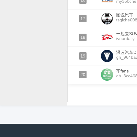
16
my360che
图说汽车
17
tsqiche00
一起去SU
18
iyourdaily
深蓝汽车DE
19
gh_964ba
车fans
20
gh_3cc46