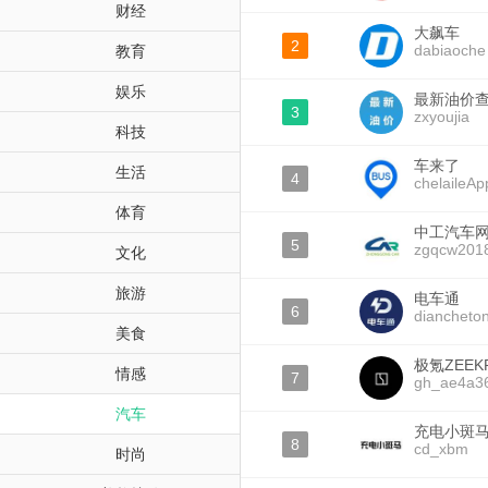
财经
大飙车
2
dabiaoche
教育
娱乐
最新油价
3
zxyoujia
科技
车来了
生活
4
chelaileAp
体育
中工汽车
5
zgqcw201
文化
旅游
电车通
6
diancheto
美食
极氪ZEEK
情感
7
gh_ae4a3
汽车
充电小斑
8
cd_xbm
时尚