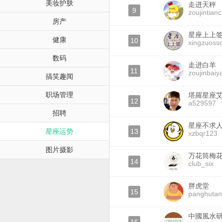
美妆护肤
走进天秤
9
zoujintian
房产
星座上上
健康
10
xingzuoss
数码
走进白羊
11
zoujinbaiy
搞笑趣闻
职场管理
塔羅星座
12
a529597
招聘
星座不求
星座运势
13
xzbqr123
图片摄影
万花筒梅
14
club_six
胖虎堂
15
panghuta
中國風水