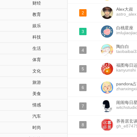
财经
Alex大叔
2
astro_alex
教育
娱乐
白桃星座
3
imlujiaojia
科技
陶白白
生活
4
taobaibai3
体育
福图每日
5
kanyunshi
文化
旅游
pandor
6
zhanxingx
美食
闹闹每日
情感
7
witchstudi
汽车
养善居玄
8
gh_e8747
时尚