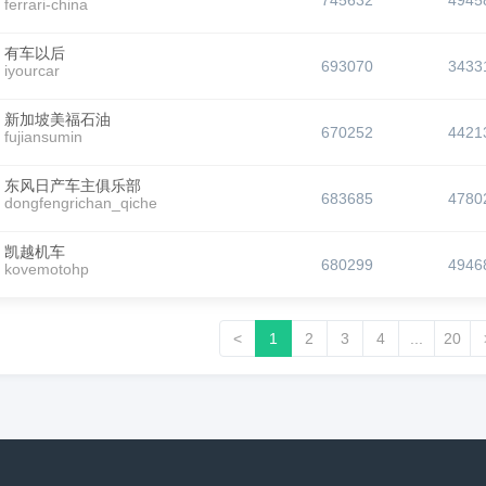
745632
4945
ferrari-china
有车以后
693070
3433
iyourcar
新加坡美福石油
670252
4421
fujiansumin
东风日产车主俱乐部
683685
4780
dongfengrichan_qiche
凯越机车
680299
4946
kovemotohp
<
1
2
3
4
...
20