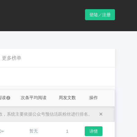
登陆／注册
更多榜单
阅读
次条平均阅读
周发文数
操作
数，系统主要依据公众号预估活跃粉丝进行排名。
暂无
0+
1
详情