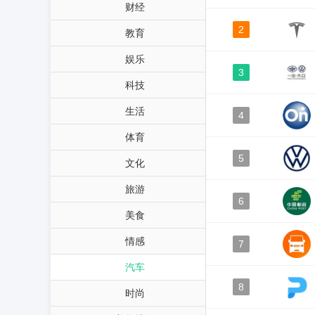
财经
2
教育
娱乐
3
科技
生活
4
体育
5
文化
旅游
6
美食
情感
7
汽车
8
时尚