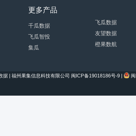
更多产品
飞瓜数据
千瓜数据
友望数据
飞瓜智投
橙果数航
集瓜
21 西瓜数据 | 福州果集信息科技有限公司
闽ICP备19018186号-9
|
闽