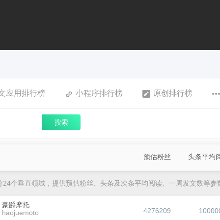
文应用排行榜
小程序排行榜
原创排行榜
搜索
预估粉丝
头条平均
分24个垂直领域，提供预估粉丝、头条及次条平均阅读、一周发文数等参
豪爵摩托
4276209
10000
haojuemoto