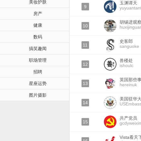
美妆护肤
玉渊谭天
9
yuyuantan
房产
胡锡进观
健康
10
huxijingua
数码
史客郎
11
sanguoke
搞笑趣闻
职场管理
兽楼处
12
ishoulc
招聘
英国那些
星座运势
13
hereinuk
图片摄影
美国驻华
14
USEmbass
共产党员
15
gcdyweixi
Vista看天