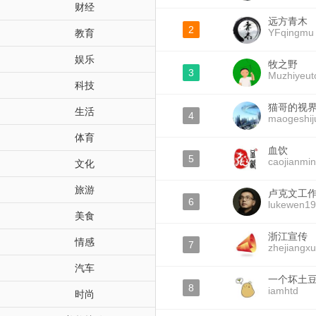
财经
远方青木
2
YFqingmu
教育
娱乐
牧之野
3
Muzhiyeut
科技
猫哥的视
生活
4
maogeshij
体育
血饮
5
caojianmi
文化
旅游
卢克文工
6
lukewen1
美食
浙江宣传
情感
7
zhejiangx
汽车
一个坏土
8
iamhtd
时尚