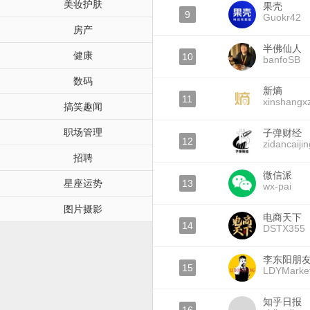
美妆护肤
果壳
9
Guokr42
房产
半佛仙人
健康
10
banfoSB
数码
新熵
11
xinshangx
搞笑趣闻
职场管理
子弹财经
12
zidancaijin
招聘
微信派
星座运势
13
wx-pai
图片摄影
电商天下
14
DSTX355
李东阳朋
15
LDYMarket
知乎日报