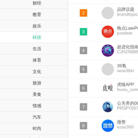
财经
品牌议题
2
brandtopic
教育
娱乐
晚点LatePo
3
postlate
科技
超进化指
生活
4
CJHZN88
体育
36氪
5
wow36kr
文化
旅游
虎嗅APP
6
huxiu_co
美食
公关界的0
情感
7
PRSPY00
汽车
微赞
8
vzan365
时尚