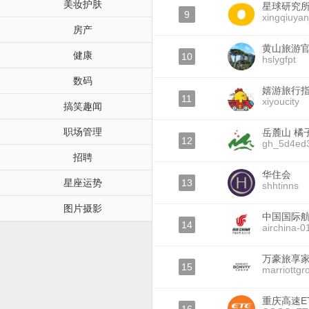
美妆护肤
星球研究
9
xingqiuyan
房产
黄山旅游
健康
10
hslygfpt
数码
嬉游旅行
11
xiyoucity
搞笑趣闻
职场管理
岳麓山 橘
12
gh_5d4ed
招聘
华住会
星座运势
13
shhtinns
图片摄影
中国国际
14
airchina-0
万豪旅享家Ma
15
marriottgr
重庆高速E