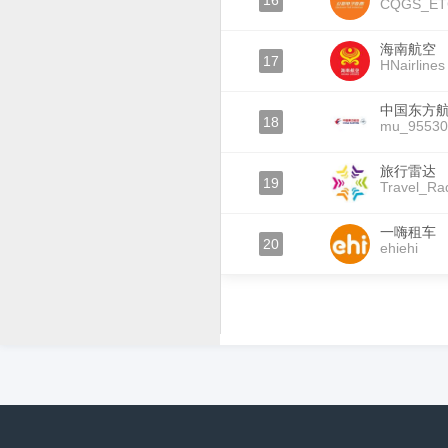
16
CQGS_ET
海南航空
17
HNairlines
中国东方
18
mu_95530
旅行雷达
19
Travel_Ra
一嗨租车
20
ehiehi