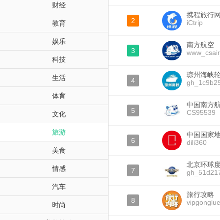
财经
携程旅行
2
iCtrip
教育
娱乐
南方航空
3
www_csai
科技
琼州海峡
生活
4
gh_1c9b2
体育
中国南方
5
CS95539
文化
旅游
中国国家
6
dili360
美食
北京环球
情感
7
gh_51d21
汽车
旅行攻略
8
vipgonglu
时尚