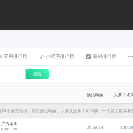
文应用排行榜
小程序排行榜
原创排行榜
搜索
预估粉丝
头条平均
分24个垂直领域，提供预估粉丝、头条及次条平均阅读、一周发文数等参
广汽本田
2065014
10000
ghac_cn