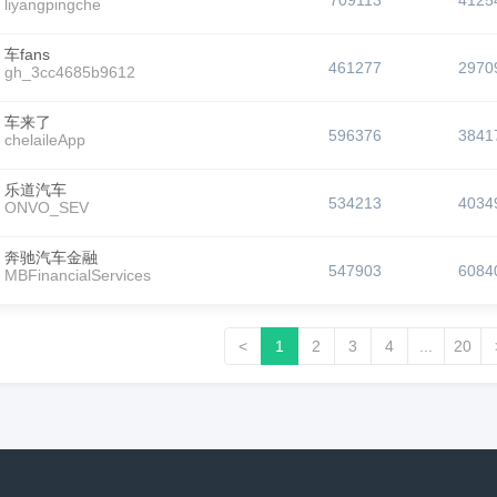
709113
4125
liyangpingche
车fans
461277
2970
gh_3cc4685b9612
车来了
596376
3841
chelaileApp
乐道汽车
534213
4034
ONVO_SEV
奔驰汽车金融
547903
6084
MBFinancialServices
<
1
2
3
4
...
20