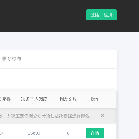
登陆／注册
更多榜单
阅读
次条平均阅读
周发文数
操作
数，系统主要依据公众号预估活跃粉丝进行排名。
0+
16899
8
详情