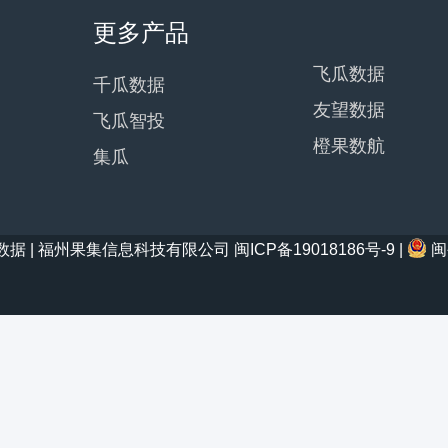
更多产品
飞瓜数据
千瓜数据
友望数据
飞瓜智投
橙果数航
集瓜
21 西瓜数据 | 福州果集信息科技有限公司
闽ICP备19018186号-9
|
闽