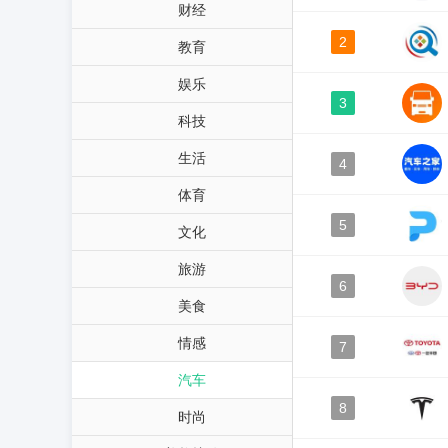
财经
2
教育
娱乐
3
科技
生活
4
体育
5
文化
旅游
6
美食
情感
7
汽车
8
时尚