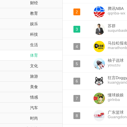
财经
腾讯NBA
2
qqnba-wx
教育
娱乐
苏群
3
suqunbask
科技
马拉松报
生活
4
marathon
体育
柚子说球
5
youzzu
文化
旅游
狂言Dogg
6
kuangyan
美食
懂球娘娘
情感
7
girlnba
汽车
广东篮球
8
Guangdong
时尚