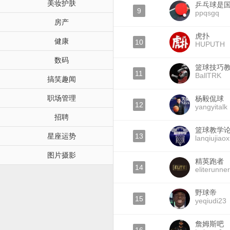
美妆护肤
乒乓球是
9
ppqsgq
房产
虎扑
健康
10
HUPUTH
数码
篮球技巧
11
BallTRK
搞笑趣闻
职场管理
杨毅侃球
12
yangyitalk
招聘
篮球教学
星座运势
13
lanqiujiao
图片摄影
精英跑者
14
eliterunne
野球帝
15
yeqiudi23
詹姆斯吧