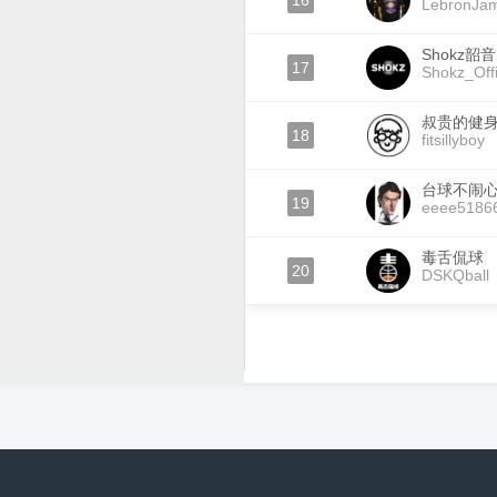
16
LebronJa
Shokz韶音
17
Shokz_Offi
叔贵的健
18
fitsillyboy
台球不闹
19
eeee5186
毒舌侃球
20
DSKQball