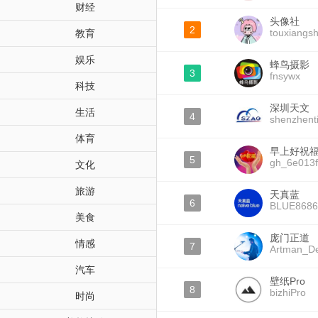
财经
头像社
2
touxiangs
教育
娱乐
蜂鸟摄影
3
fnsywx
科技
深圳天文
生活
4
shenzhent
体育
早上好祝
5
gh_6e013
文化
旅游
天真蓝
6
BLUE8686
美食
庞门正道
情感
7
Artman_De
汽车
壁纸Pro
8
bizhiPro
时尚