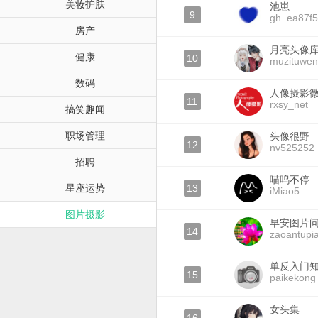
美妆护肤
池崽
9
gh_ea87f
房产
月亮头像
健康
10
muzituwe
数码
人像摄影
11
rxsy_net
搞笑趣闻
职场管理
头像很野
12
nv525252
招聘
喵呜不停
星座运势
13
iMiao5
图片摄影
早安图片
14
zaoantupi
单反入门
15
paikekong
女头集