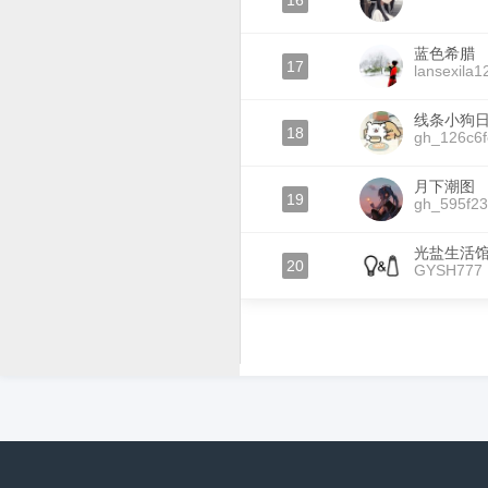
16
蓝色希腊
17
lansexila1
线条小狗
18
gh_126c6
月下潮图
19
gh_595f2
光盐生活
20
GYSH777