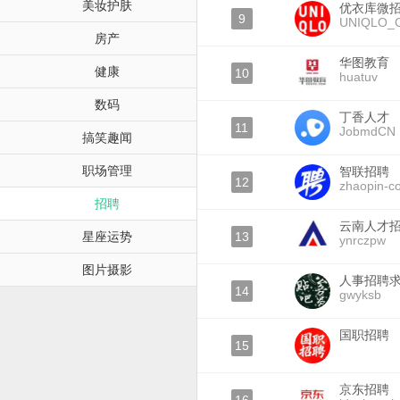
美妆护肤
优衣库微
9
UNIQLO_
房产
华图教育
健康
10
huatuv
数码
丁香人才
11
JobmdCN
搞笑趣闻
职场管理
智联招聘
12
zhaopin-c
招聘
云南人才
星座运势
13
ynrczpw
图片摄影
人事招聘
14
gwyksb
国职招聘
15
京东招聘