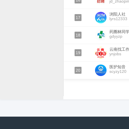
16
jd_zhaopi
浏阳人社
17
lyrs12333
药圈林同
18
gdyyzp
云南找工
19
ynjobs
医护知音
20
scyzy120