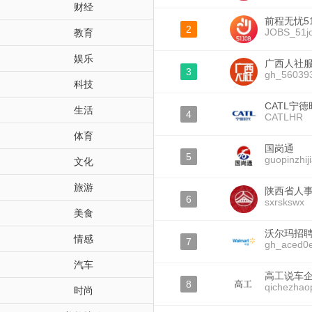
财经
前程无忧5
2
JOBS_51j
教育
娱乐
广西人社
3
gh_56039
科技
CATL宁
生活
4
CATLHR
体育
国岗通
5
guopinzhij
文化
旅游
陕西省人
6
sxrskswx
美食
沃尔玛招
情感
7
gh_aced0
汽车
高工说车
8
qichezhao
时尚