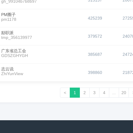
313137
2007
gh_99104b7b8b97
PM圈子
425239
2725
pm1178
励职派
379572
2407
tmp_356139977
广东省总工会
385687
2472
GDSZGHYGH
志云说
398860
2187
ZhiYunView
<
1
2
3
4
...
20