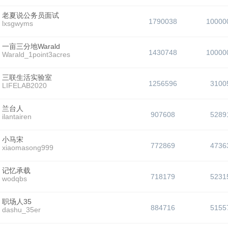
老夏说公务员面试
1790038
10000
lxsgwyms
一亩三分地Warald
1430748
10000
Warald_1point3acres
三联生活实验室
1256596
3100
LIFELAB2020
兰台人
907608
5289
ilantairen
小马宋
772869
4736
xiaomasong999
记忆承载
718179
5231
wodqbs
职场人35
884716
5155
dashu_35er