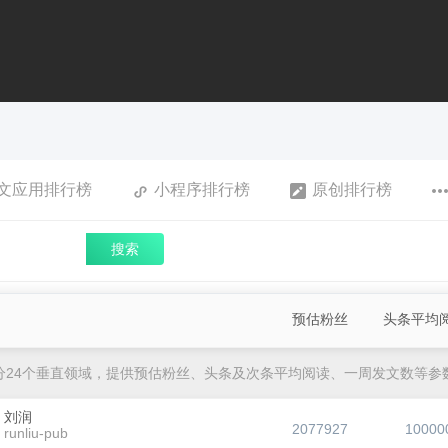
文应用排行榜
小程序排行榜
原创排行榜
搜索
预估粉丝
头条平均
分24个垂直领域，提供预估粉丝、头条及次条平均阅读、一周发文数等参
刘润
2077927
10000
runliu-pub