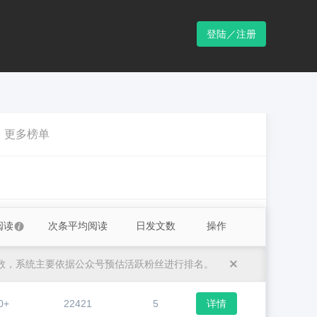
登陆／注册
更多榜单
阅读
次条平均阅读
日发文数
操作
数，系统主要依据公众号预估活跃粉丝进行排名。
0+
22421
5
详情