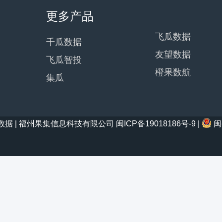
更多产品
飞瓜数据
千瓜数据
友望数据
飞瓜智投
橙果数航
集瓜
21 西瓜数据 | 福州果集信息科技有限公司
闽ICP备19018186号-9
|
闽