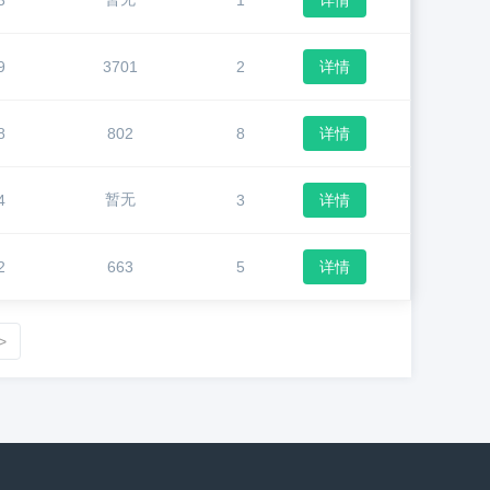
3
1
详情
9
3701
2
详情
8
802
8
详情
暂无
4
3
详情
2
663
5
详情
>