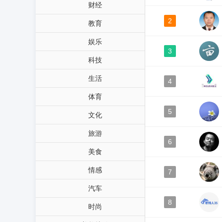
财经
2
教育
娱乐
3
科技
生活
4
体育
5
文化
旅游
6
美食
情感
7
汽车
8
时尚