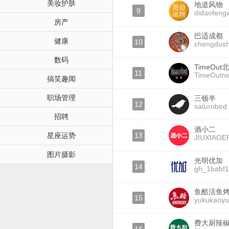
美妆护肤
地道风物
9
didaofeng
房产
巴适成都
健康
10
chengdush
数码
TimeOut
11
TimeOutn
搞笑趣闻
职场管理
三顿半
12
saturnbird
招聘
酒小二
星座运势
13
JIUXIAOE
图片摄影
光明优加
14
gh_1babf1
鱼酷活鱼
15
yukukaoy
费大厨辣