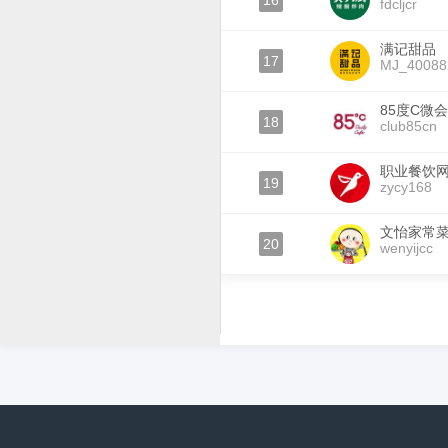
16
fdcljcr
满记甜品
17
MJ_40088
85度C微
18
club85cn
职业餐饮
19
zycy168
文怡家常
20
wenyijcc