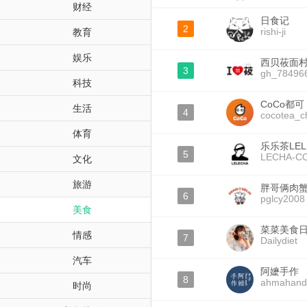
财经
日食记
2
rishi-ji
教育
娱乐
西贝莜面
3
gh_78496
科技
CoCo都可
生活
4
cocotea_c
体育
乐乐茶LEL
5
LECHA-C
文化
旅游
胖哥俩肉
6
pglcy2008
美食
菜菜美食
情感
7
Dailydiet
汽车
阿嬷手作
8
ahmahan
时尚