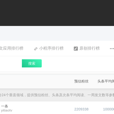
文应用排行榜
小程序排行榜
原创排行榜
搜索
预估粉丝
头条平均
分24个垂直领域，提供预估粉丝、头条及次条平均阅读、一周发文数等参
一条
2209338
10000
yitiaotv