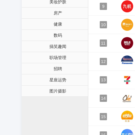
美妆护肤
9
房产
健康
10
数码
11
搞笑趣闻
职场管理
12
招聘
星座运势
13
图片摄影
14
15