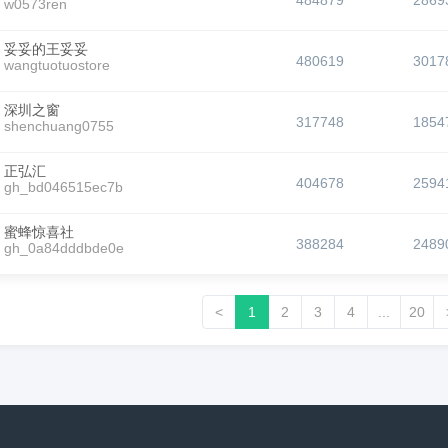
484879
2869
w0573ren
妥妥的王妥妥
480619
3017
wangtuotuostore
深圳之窗
317748
1854
shenchuang0755
正弘汇
404678
2594
gh_bd046515ec7b
蜜蜂惊喜社
388284
2489
gh_0a84dddbde0e
<
1
2
3
4
...
20