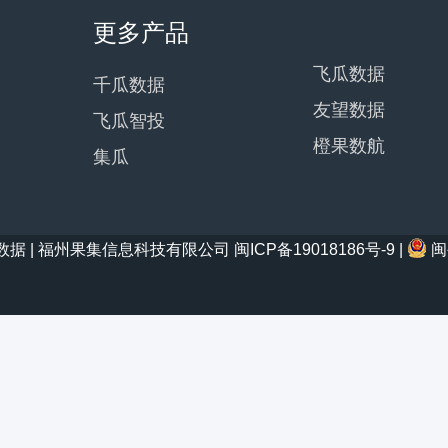
更多产品
飞瓜数据
千瓜数据
友望数据
飞瓜智投
橙果数航
集瓜
21 西瓜数据 | 福州果集信息科技有限公司
闽ICP备19018186号-9
|
闽