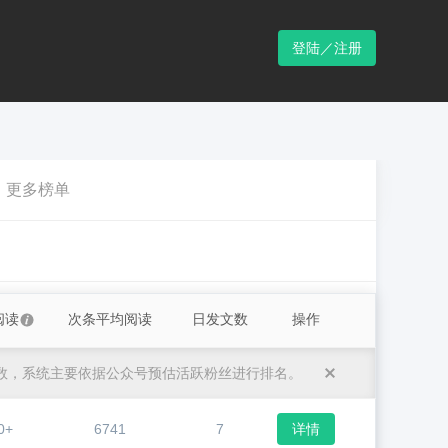
登陆／注册
更多榜单
阅读
次条平均阅读
日发文数
操作
数，系统主要依据公众号预估活跃粉丝进行排名。
0+
6741
7
详情