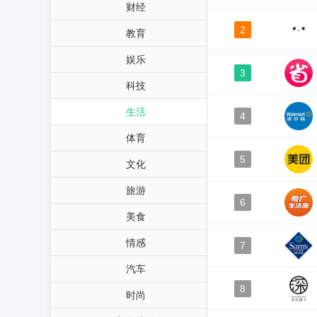
财经
2
教育
娱乐
3
科技
生活
4
体育
5
文化
旅游
6
美食
情感
7
汽车
8
时尚