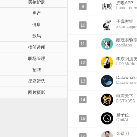
美妆护肤
虎嗅APP
9
huxiu_co
房产
子弹财经
健康
10
zidancaijin
数码
酷玩实验
11
coollabs
搞笑趣闻
职场管理
李东阳朋
12
LDYMarket
招聘
Datawhale
星座运势
13
Datawhale
图片摄影
电商天下
14
DSTX355
量子位
15
QbitAI
金错刀