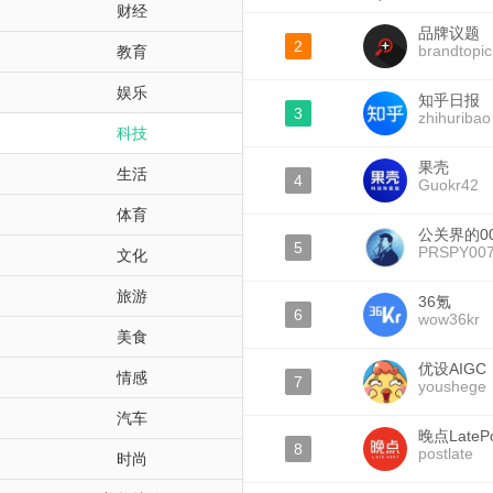
财经
品牌议题
2
brandtopic
教育
娱乐
知乎日报
3
zhihuribao
科技
果壳
生活
4
Guokr42
体育
公关界的0
5
PRSPY00
文化
旅游
36氪
6
wow36kr
美食
优设AIGC
情感
7
youshege
汽车
晚点LatePo
8
postlate
时尚