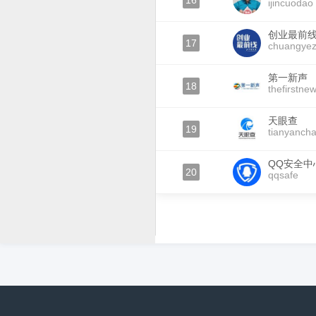
16
ijincuodao
创业最前
17
chuangyez
第一新声
18
thefirstne
天眼查
19
tianyanch
QQ安全中
20
qqsafe