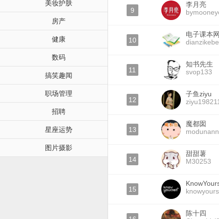
美妆护肤
李月亮
9
bymooney
房产
电子课本
健康
10
dianzikeb
数码
知书先生
11
svop133
搞笑趣闻
职场管理
子鱼ziyu
12
ziyu19821
招聘
魔都囡
星座运势
13
modunann
图片摄影
甜甜薯
14
M30253
KnowYours
15
knowyours
陈十四