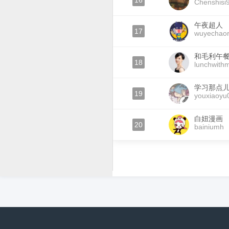
16
Chenshisi
午夜超人
17
wuyechao
和毛利午
18
lunchwithm
学习那点
19
youxiaoyu
白妞漫画
20
bainiumh