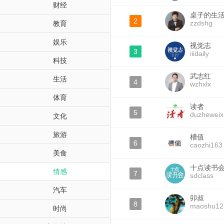
财经
桌子的生
2
zzdshg
教育
娱乐
视觉志
3
iiidaily
科技
武志红
生活
4
wzhxlx
体育
读者
5
duzheweix
文化
旅游
槽值
6
caozhi163
美食
十点读书
情感
7
sdclass
汽车
卯叔
8
maoshu12
时尚