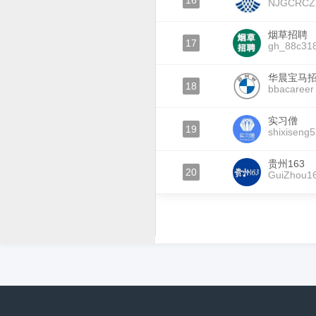
16
NJGCRCZ
烟草招聘
17
gh_88c31
华晨宝马
18
bbacareer
实习僧
19
shixiseng
贵州163
20
GuiZhou1