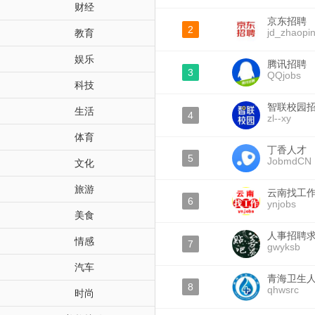
财经
京东招聘
2
jd_zhaopi
教育
娱乐
腾讯招聘
3
QQjobs
科技
智联校园
生活
4
zl--xy
体育
丁香人才
5
JobmdCN
文化
旅游
云南找工
6
ynjobs
美食
人事招聘
情感
7
gwyksb
汽车
青海卫生
8
qhwsrc
时尚