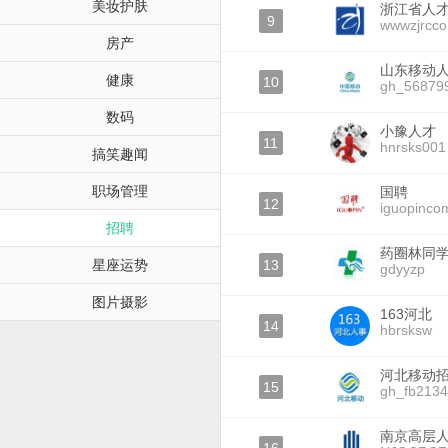
美妆护肤
浙江省人
9
wwwzjrcc
房产
山东移动
健康
10
gh_56879
数码
小豫人才
11
hnrsks001
搞笑趣闻
职场管理
国聘
12
iguopinco
招聘
药圈林同
星座运势
13
gdyyzp
图片摄影
163河北
14
hbrsksw
河北移动
15
gh_fb2134
南京高层