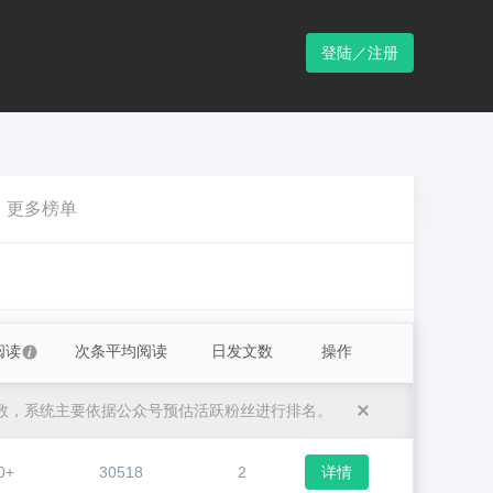
登陆／注册
更多榜单
阅读
次条平均阅读
日发文数
操作
数，系统主要依据公众号预估活跃粉丝进行排名。
0+
30518
2
详情