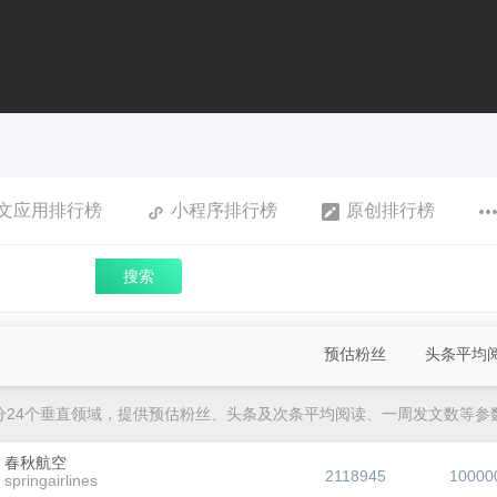
文应用排行榜
小程序排行榜
原创排行榜
搜索
预估粉丝
头条平均
分24个垂直领域，提供预估粉丝、头条及次条平均阅读、一周发文数等参
春秋航空
2118945
10000
springairlines