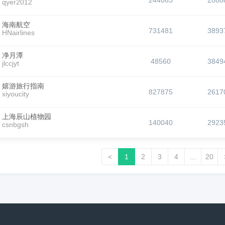
244063
2888
qyer2012
海南航空
731481
3893
HNairlines
净月潭
48560
3849
jlccjyt
嬉游旅行指南
827875
2617
xiyoucity
上海辰山植物园
140040
2923
csnbgsh
<
1
2
3
4
...
20