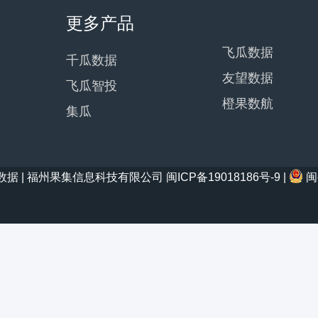
更多产品
飞瓜数据
千瓜数据
友望数据
飞瓜智投
橙果数航
集瓜
21 西瓜数据 | 福州果集信息科技有限公司
闽ICP备19018186号-9
|
闽