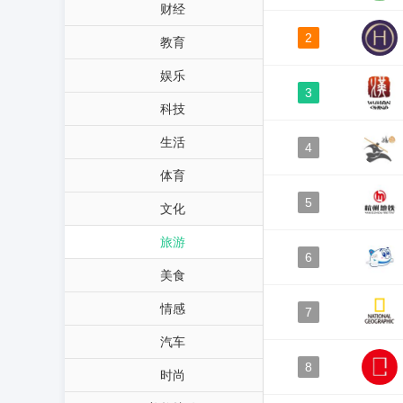
财经
2
教育
娱乐
3
科技
生活
4
体育
5
文化
旅游
6
美食
情感
7
汽车
8
时尚