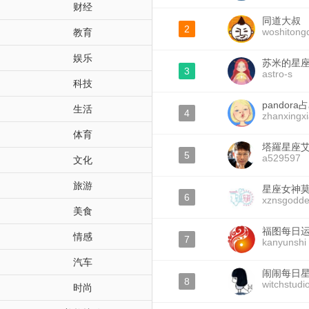
财经
同道大叔
2
woshitong
教育
娱乐
苏米的星
3
astro-s
科技
pandor
生活
4
zhanxingx
体育
塔羅星座
5
a529597
文化
旅游
星座女神
6
xznsgodde
美食
福图每日
情感
7
kanyunshi
汽车
闹闹每日
8
witchstudi
时尚