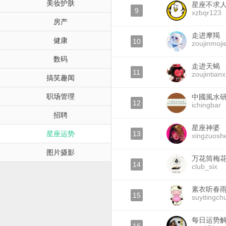
美妆护肤
星座不求
9
xzbqr123
房产
走进摩羯
健康
10
zoujinmoji
数码
走进天蝎
11
zoujintianx
搞笑趣闻
职场管理
中國風水
12
ichingbar
招聘
星座神婆
星座运势
13
xingzuosh
图片摄影
万花筒梅
14
club_six
素衣听春
15
suyitingch
每日运势