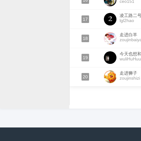
16
ceo151
凌工路二
17
lgl2hao
走进白羊
18
zoujinbaiy
今天也想
19
wuliHuHuu
走进狮子
20
zoujinshizi