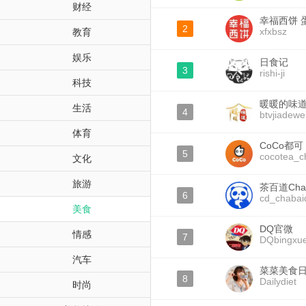
财经
幸福西饼 
2
xfxbsz
教育
娱乐
日食记
3
rishi-ji
科技
暖暖的味
生活
4
btvjiadewe
体育
CoCo都可
5
cocotea_c
文化
旅游
茶百道Cha
6
cd_chabai
美食
DQ官微
情感
7
DQbingxu
汽车
菜菜美食
8
Dailydiet
时尚