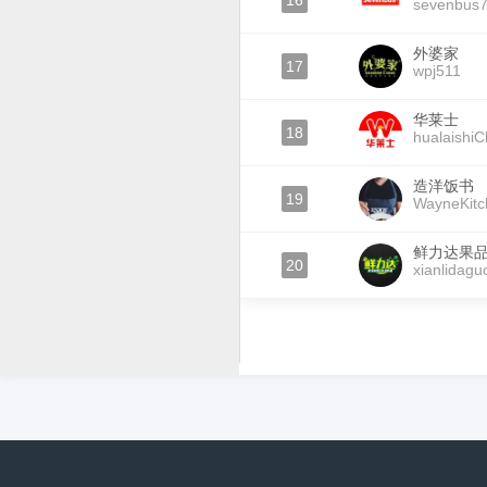
16
sevenbus
外婆家
17
wpj511
华莱士
18
hualaishiC
造洋饭书
19
WayneKitc
鲜力达果
20
xianlidagu