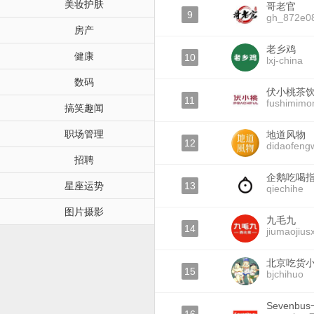
美妆护肤
哥老官
9
gh_872e0
房产
老乡鸡
健康
10
lxj-china
数码
伏小桃茶
11
fushimim
搞笑趣闻
职场管理
地道风物
12
didaofeng
招聘
企鹅吃喝
星座运势
13
qiechihe
图片摄影
九毛九
14
jiumaojiu
北京吃货
15
bjchihuo
Sevenb