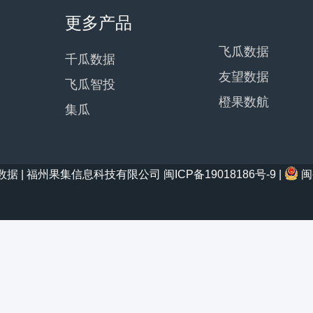
更多产品
飞瓜数据
千瓜数据
友望数据
飞瓜智投
橙果数航
集瓜
21 西瓜数据 | 福州果集信息科技有限公司
闽ICP备19018186号-9
|
闽