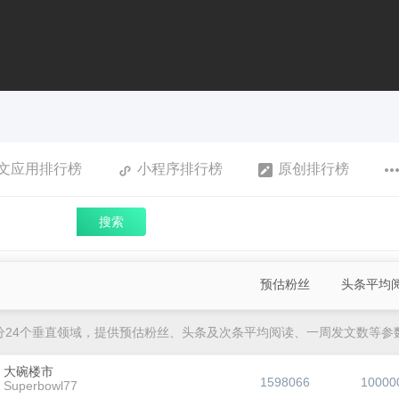
文应用排行榜
小程序排行榜
原创排行榜
搜索
预估粉丝
头条平均
分24个垂直领域，提供预估粉丝、头条及次条平均阅读、一周发文数等参
大碗楼市
1598066
10000
Superbowl77