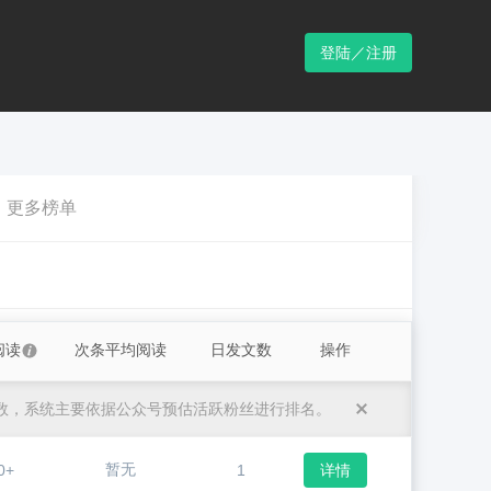
登陆／注册
更多榜单
阅读
次条平均阅读
日发文数
操作
数，系统主要依据公众号预估活跃粉丝进行排名。
暂无
0+
1
详情