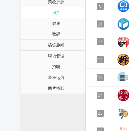
美妆护肤
9
房产
健康
10
数码
11
搞笑趣闻
职场管理
12
招聘
星座运势
13
图片摄影
14
15