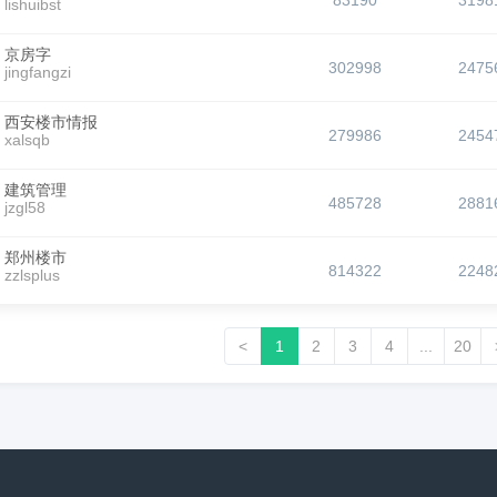
83190
3198
lishuibst
京房字
302998
2475
jingfangzi
西安楼市情报
279986
2454
xalsqb
建筑管理
485728
2881
jzgl58
郑州楼市
814322
2248
zzlsplus
<
1
2
3
4
...
20