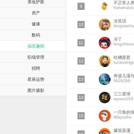
美妆护肤
不正常人
9
hahahabz
房产
冷笑话
健康
10
lengxiaoh
数码
冷丫
11
lengxhbos
搞笑趣闻
职场管理
吐槽星君
12
tucaoxingj
招聘
奔波儿灞
星座运势
13
bb2b2bb
图片摄影
三三星球
14
wywss163
一只鱼的
15
lidayushu
爆笑巫溪