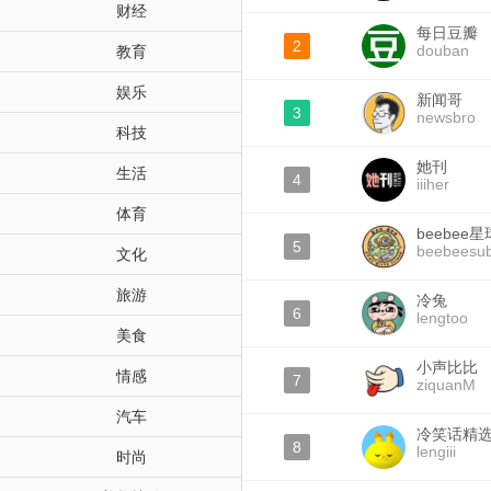
财经
每日豆瓣
2
douban
教育
娱乐
新闻哥
3
newsbro
科技
她刊
生活
4
iiiher
体育
beebee星
5
beebeesu
文化
旅游
冷兔
6
lengtoo
美食
小声比比
情感
7
ziquanM
汽车
冷笑话精
8
lengiii
时尚