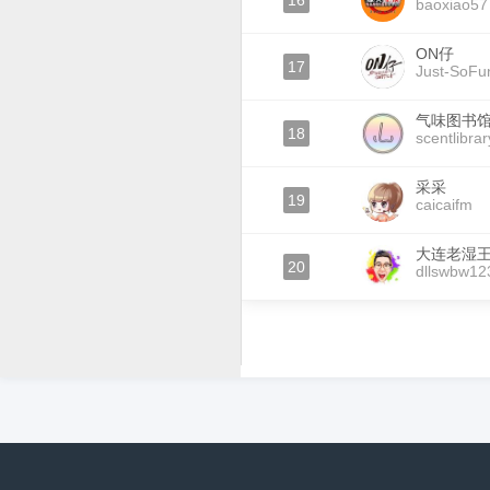
16
baoxiao57
ON仔
17
Just-SoFu
气味图书
18
scentlibrar
采采
19
caicaifm
大连老湿
20
dllswbw12