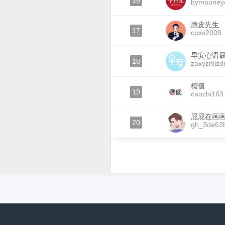
16
bymooney
脆皮先生
17
cpxs2009
早安心语
18
zaxyznljzd
槽值
19
caozhi163
屁屁在画
20
gh_3de63