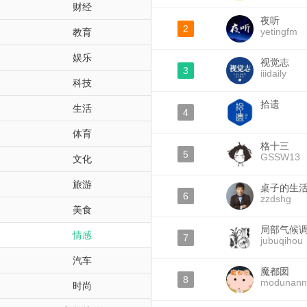
财经
夜听
2
yetingfm
教育
娱乐
视觉志
3
iiidaily
科技
拾遗
生活
4
体育
格十三
5
GSSW13
文化
旅游
桌子的生
6
zzdshg
美食
局部气候
情感
7
jubuqihou
汽车
魔都囡
8
modunann
时尚