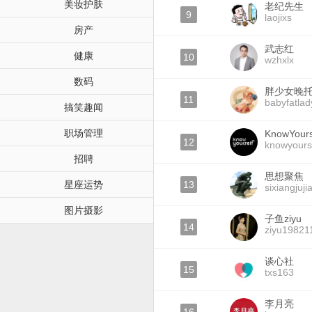
美妆护肤
老纪先生
9
laojixs
房产
武志红
健康
10
wzhxlx
数码
胖少女晚
11
babyfatla
搞笑趣闻
职场管理
KnowYours
12
knowyours
招聘
思想聚焦
星座运势
13
sixiangjuji
图片摄影
子鱼ziyu
14
ziyu19821
谈心社
15
txs163
李月亮