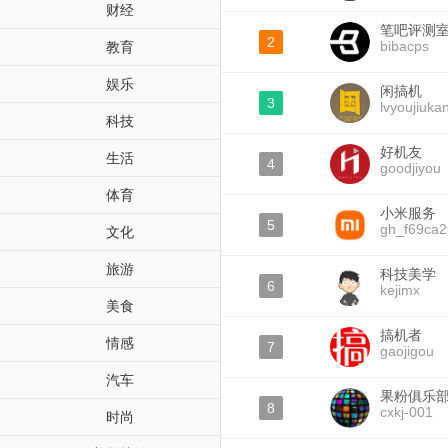
财经
笔吧评测
2
bibacps
教育
娱乐
闲搞机
3
lvyoujiuka
科技
好机友
生活
4
goodjiyou
体育
小米服务
5
gh_f69ca2
文化
旅游
科技美学
6
kejimx
美食
搞机者
情感
7
gaojigou
汽车
果粉俱乐
8
cxkj-001
时尚