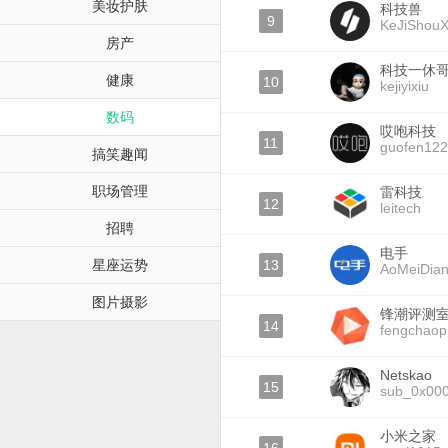
美妆护肤
科技兽
9
KeJiShou
房产
科技一休
健康
10
kejiyixiu
数码
哎咆科技
11
guofen12
搞笑趣闻
职场管理
雷科技
12
leitech
招聘
电手
星座运势
13
AoMeiDia
图片摄影
锋潮评测
14
fengchaop
Netskao
15
sub_0x00
小米之家