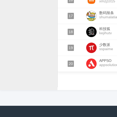
16
xmzj1015
数码辣条
17
shumalati
科技狐
18
kejihutv
少数派
19
sspaime
APPSO
20
appsolutio